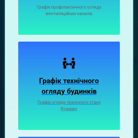
Графiк профiлактичного огляду
вентиляцiйних каналiв
Графік технічного
огляду будинків
Графік огляду технічного стану
будинку