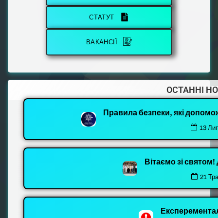
СТАТУТ
ВАКАНСІЇ
ОСТАННІ Н
Правила безпеки, які допомо
13 Ли
Вітаємо зі святом
21 Тр
Експеремента