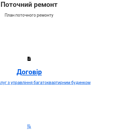
Поточний ремонт
План поточного ремонту
Договір
луг з управління багатоквартирним будинком