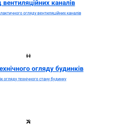
 вентиляційних каналiв
iлактичного огляду вентиляцiйних каналiв
технічного огляду будинків
ік огляду технічного стану будинку