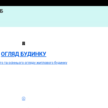
8Б
ОГЛЯД БУДИНКУ
го та осіннього огляду житлового будинку