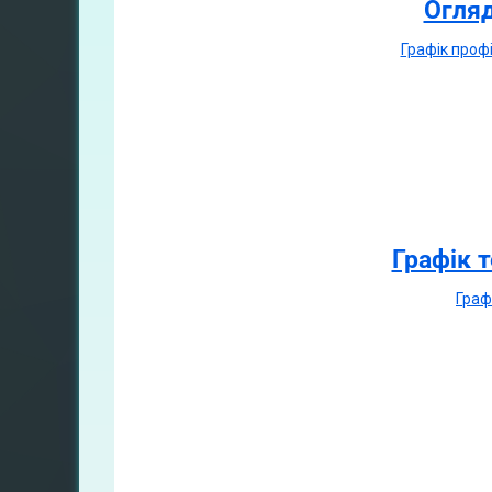
Огляд
Графiк проф
Графік 
Граф