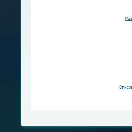
Рах
Список