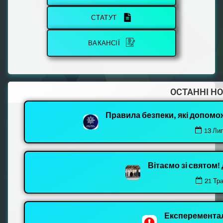
СТАТУТ
ВАКАНСІЇ
ОСТАННІ Н
Правила безпеки, які допомо
13 Ли
Вітаємо зі святом
21 Тр
Експеремента