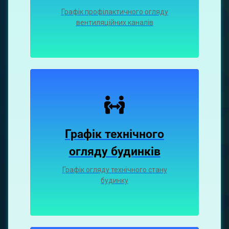
Графiк профiлактичного огляду
вентиляцiйних каналiв
Графік технічного
огляду будинків
Графік огляду технічного стану
будинку