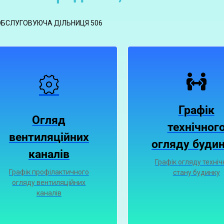
ОБСЛУГОВУЮЧА ДІЛЬНИЦЯ 506
Графік
Огляд
технічног
вентиляційних
огляду будин
каналiв
Графік огляду техніч
Графiк профiлактичного
стану будинку
огляду вентиляцiйних
каналiв