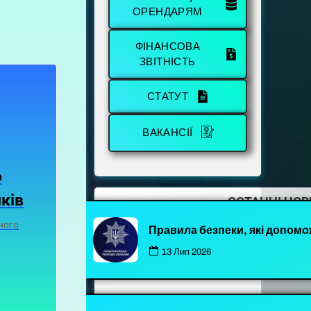
ОРЕНДАРЯМ
ФІНАНСОВА
ЗВІТНІСТЬ
СТАТУТ
ВАКАНСІЇ
о
ків
ОСТАННІ НО
ного
Правила безпеки, які допомо
13 Лип 2026