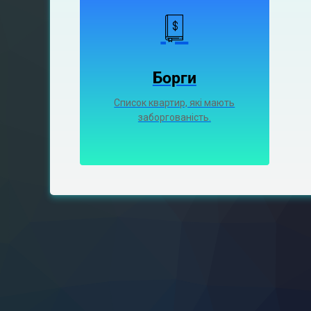
Борги
Список квартир, які мають
заборгованість.