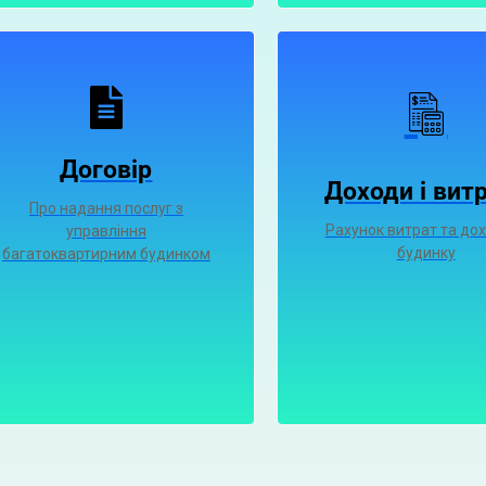
Договір
Доходи і вит
Про надання послуг з
Рахунок витрат та дох
управління
будинку
багатоквартирним будинком