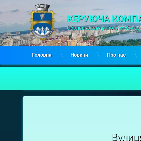
КЕРУЮЧА КОМПА
Оболонського району м. Києва
Головна
Новини
Про нас
вул.
Вишгородська,
22
Вулиц