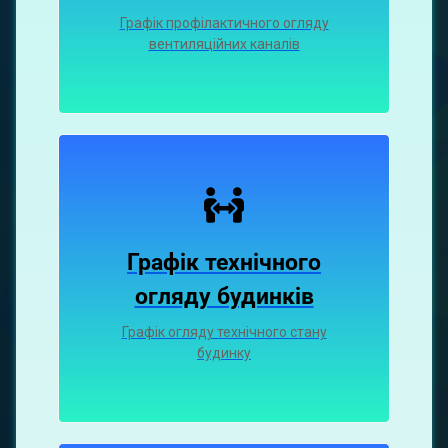
Графiк профiлактичного огляду
вентиляцiйних каналiв
Графік технічного
огляду будинків
Графік огляду технічного стану
будинку