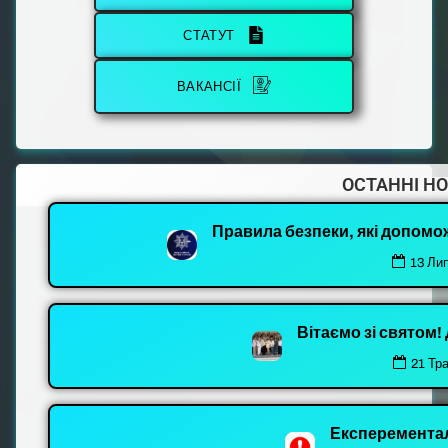
СТАТУТ
ВАКАНСІЇ
ОСТАННІ Н
Правила безпеки, які допомо
13 Ли
Вітаємо зі святом
21 Тр
Експеремента