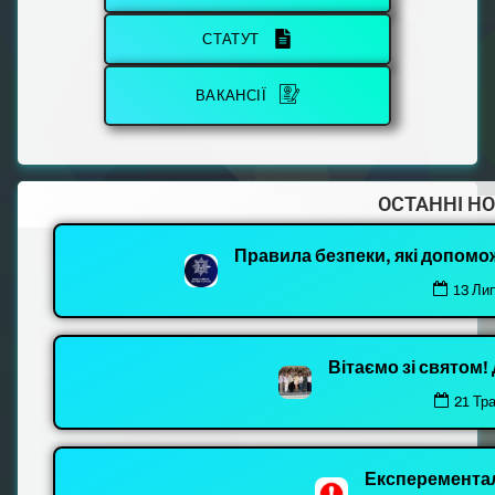
СТАТУТ
ВАКАНСІЇ
ОСТАННІ Н
Правила безпеки, які допомо
13 Ли
Вітаємо зі святом
21 Тр
Експеремента