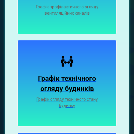
Графiк профiлактичного огляду
вентиляцiйних каналiв
Графік технічного
огляду будинків
Графік огляду технічного стану
будинку