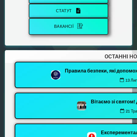
СТАТУТ
ВАКАНСІЇ
ОСТАННІ Н
Правила безпеки, які допомо
13 Ли
Вітаємо зі святом
21 Тр
Експеремента