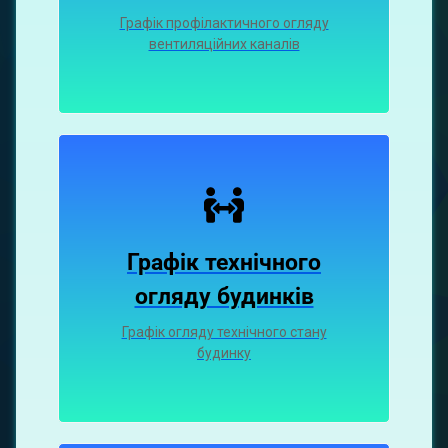
Графiк профiлактичного огляду
вентиляцiйних каналiв
Графік технічного
огляду будинків
Графік огляду технічного стану
будинку