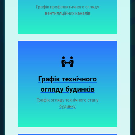
Графiк профiлактичного огляду
вентиляцiйних каналiв
Графік технічного
огляду будинків
Графік огляду технічного стану
будинку