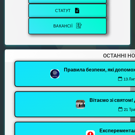
СТАТУТ
ВАКАНСІЇ
ОСТАННІ Н
Правила безпеки, які допомо
13 Ли
Вітаємо зі святом
21 Тр
Експеремента