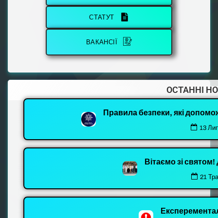
СТАТУТ
ВАКАНСІЇ
ОСТАННІ Н
Правила безпеки, які допомо
13 Ли
Вітаємо зі святом
21 Тр
Експеремента