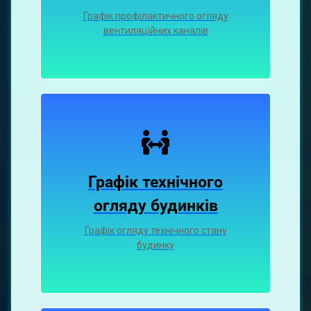
Графiк профiлактичного огляду
вентиляцiйних каналiв
Графік технічного
огляду будинків
Графік огляду технічного стану
будинку