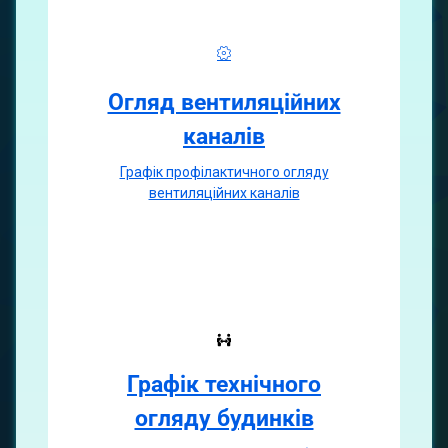
Огляд вентиляційних
каналiв
Графiк профiлактичного огляду
вентиляцiйних каналiв
Графік технічного
огляду будинків