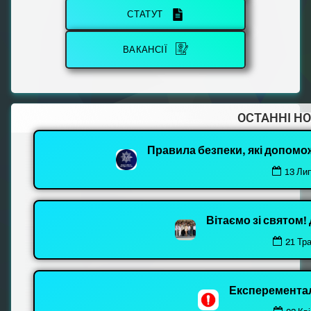
СТАТУТ
ВАКАНСІЇ
ОСТАННІ Н
Правила безпеки, які допомо
13 Ли
Вітаємо зі святом
21 Тр
Експеремента