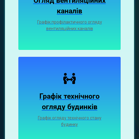
Огляд вентиляційних
каналiв
Графiк профiлактичного огляду
вентиляцiйних каналiв
Графік технічного
огляду будинків
Графік огляду технічного стану
будинку