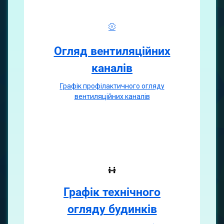
Огляд вентиляційних
каналiв
Графiк профiлактичного огляду
вентиляцiйних каналiв
Графік технічного
огляду будинків