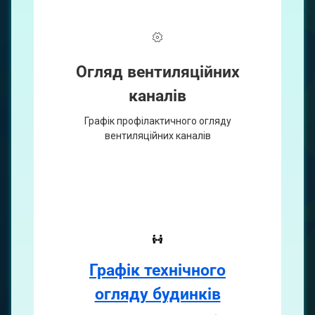
Огляд вентиляційних
каналiв
Графiк профiлактичного огляду
вентиляцiйних каналiв
Графік технічного
огляду будинків