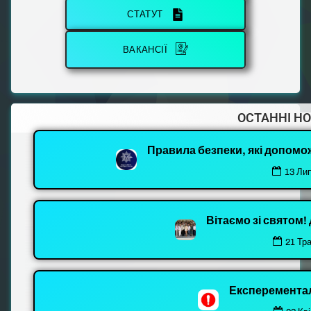
СТАТУТ
ВАКАНСІЇ
ОСТАННІ Н
Правила безпеки, які допомо
13 Ли
Вітаємо зі святом
21 Тр
Експеремента