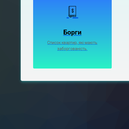
Борги
Список квартир, які мають
заборгованість.