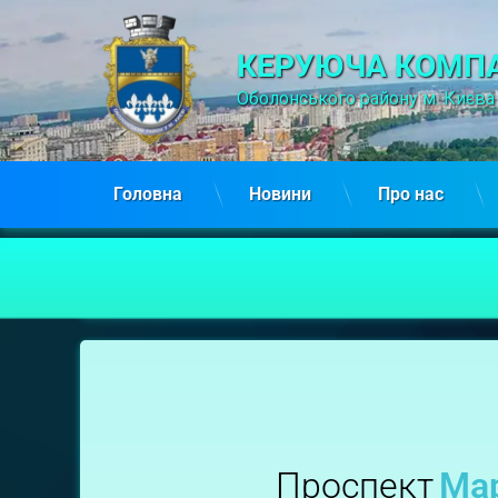
КЕРУЮЧА КОМПА
Оболонського району м. Києва
Головна
Новини
Про нас
Маршала
Рокоссовського,
8А
Проспект
Мар