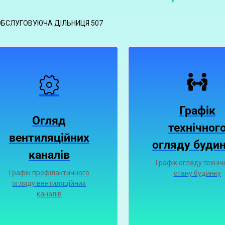
ОБСЛУГОВУЮЧА ДІЛЬНИЦЯ 507
Графік
Огляд
технічног
вентиляційних
огляду будин
каналiв
Графік огляду техніч
Графiк профiлактичного
стану будинку
огляду вентиляцiйних
каналiв