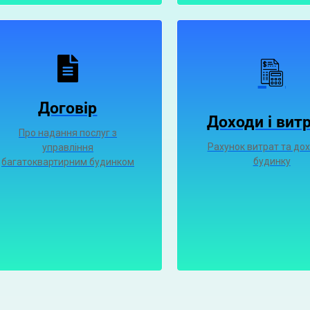
Договір
Доходи і вит
Про надання послуг з
Рахунок витрат та дох
управління
будинку
багатоквартирним будинком