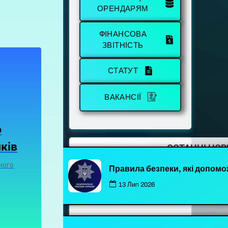
ОРЕНДАРЯМ
ФІНАНСОВА
ЗВІТНІСТЬ
СТАТУТ
ВАКАНСІЇ
о
ків
ОСТАННІ НО
ного
Правила безпеки, які допомо
13 Лип 2026