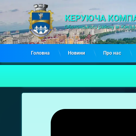
КЕРУЮЧА КОМПА
Оболонського району м. Києва
Головна
Новини
Про нас
Мукачівська,
14