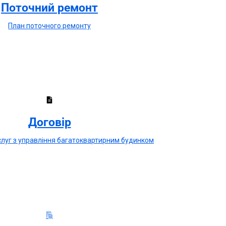
Поточний ремонт
План поточного ремонту
Договір
луг з управління багатоквартирним будинком