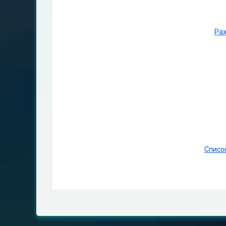
Рах
Список