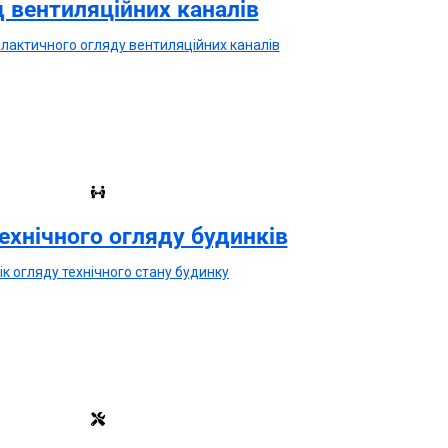
 вентиляційних каналiв
iлактичного огляду вентиляцiйних каналiв
технічного огляду будинків
ік огляду технічного стану будинку