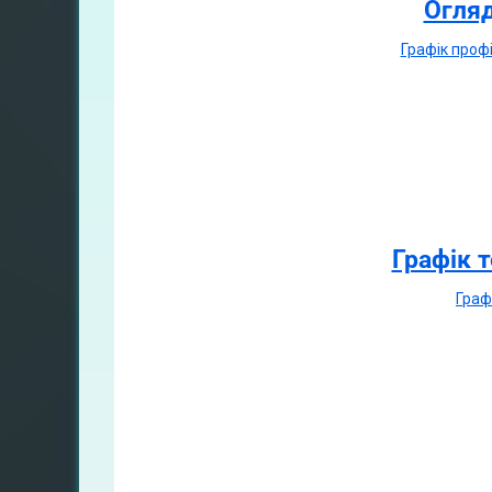
Огляд
Графiк проф
Графік 
Граф