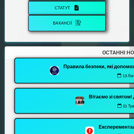
СТАТУТ
ВАКАНСІЇ
ОСТАННІ Н
Правила безпеки, які допомо
13 Ли
Вітаємо зі святом
21 Тр
Експеремента