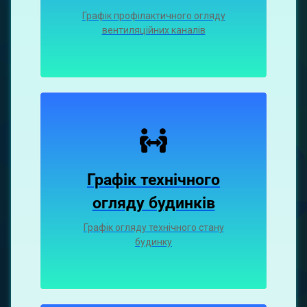
Графiк профiлактичного огляду
вентиляцiйних каналiв
Графік технічного
огляду будинків
Графік огляду технічного стану
будинку