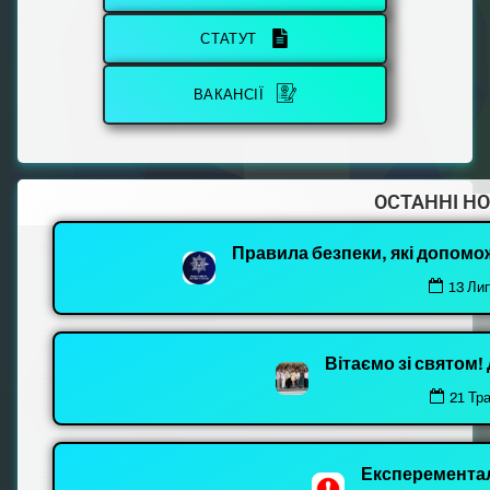
СТАТУТ
ВАКАНСІЇ
ОСТАННІ Н
Правила безпеки, які допомо
13 Ли
Вітаємо зі святом
21 Тр
Експеремента