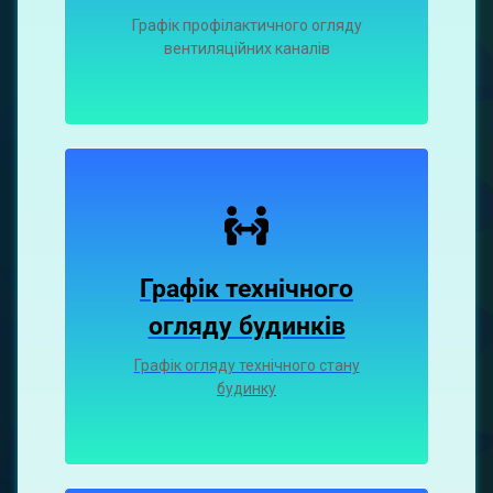
Графiк профiлактичного огляду
вентиляцiйних каналiв
Графік технічного
огляду будинків
Графік огляду технічного стану
будинку