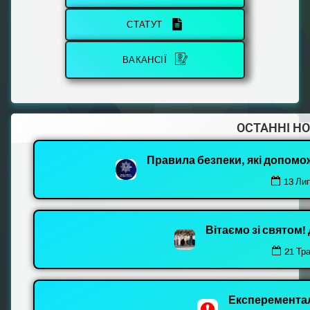
СТАТУТ
ВАКАНСІЇ
ОСТАННІ Н
Правила безпеки, які допомо
13 Ли
Вітаємо зі святом
21 Тр
Експеремента