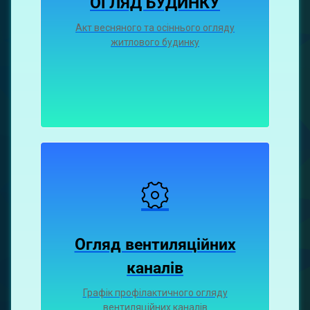
ОГЛЯД БУДИНКУ
Акт весняного та осіннього огляду
житлового будинку
Огляд вентиляційних
каналiв
Графiк профiлактичного огляду
вентиляцiйних каналiв