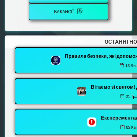
ВАКАНСІЇ
ОСТАННІ Н
Правила безпеки, які допомо
13 Ли
Вітаємо зі святом
21 Тр
Експеремента
03 Кві