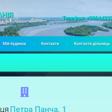
НІЯ
Tel:
Телефон: +3804433
Мій будинок
Контакти
Контакти дільниць
ця
Петра Панча, 1