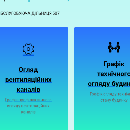
ОБСЛУГОВУЮЧА ДІЛЬНИЦЯ 507
Графік
Огляд
технічног
вентиляційних
огляду будин
каналiв
Графік огляду техніч
Графiк профiлактичного
стану будинку
огляду вентиляцiйних
каналiв