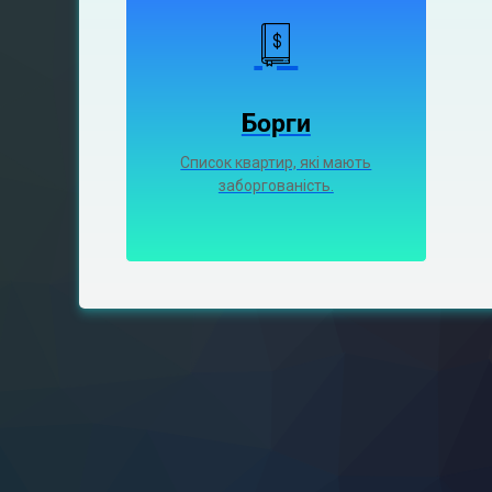
Борги
Список квартир, які мають
заборгованість.