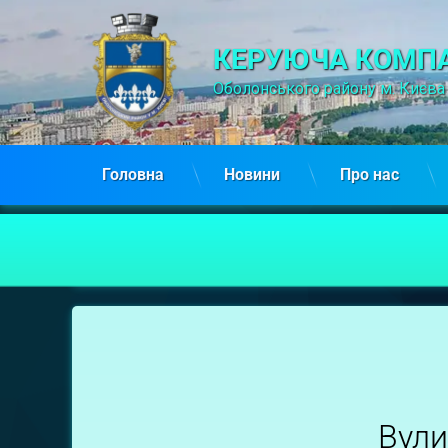
КЕРУЮЧА КОМПА
Оболонського району м. Києва
Головна
Новини
Про нас
Петра
Панча,
1
Вули