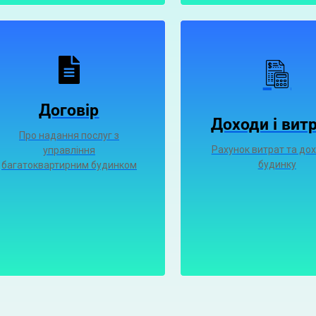
Договір
Доходи і вит
Про надання послуг з
Рахунок витрат та дох
управління
будинку
багатоквартирним будинком