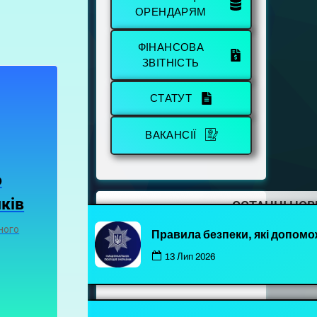
ОРЕНДАРЯМ
ФІНАНСОВА
ЗВІТНІСТЬ
СТАТУТ
ВАКАНСІЇ
о
ків
ОСТАННІ НО
ного
Правила безпеки, які допомо
13 Лип 2026