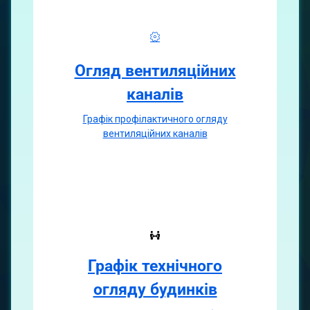
Огляд вентиляційних
каналiв
Графiк профiлактичного огляду
вентиляцiйних каналiв
Графік технічного
огляду будинків