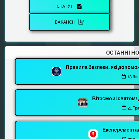
СТАТУТ
ВАКАНСІЇ
ОСТАННІ Н
Правила безпеки, які допомо
13 Ли
Вітаємо зі святом
21 Тр
Експеремента