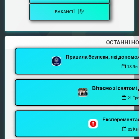
ВАКАНСІЇ
ОСТАННІ Н
Правила безпеки, які допомо
13 Ли
Вітаємо зі святом
21 Тр
Експеремента
03 Кві