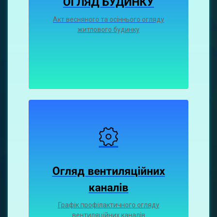
ОГЛЯД БУДИНКУ
Акт весняного та осіннього огляду
житлового будинку
Огляд вентиляційних
каналiв
Графiк профiлактичного огляду
вентиляцiйних каналiв