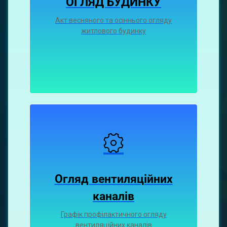
ОГЛЯД БУДИНКУ
Акт весняного та осіннього огляду
житлового будинку
Огляд вентиляційних
каналiв
Графiк профiлактичного огляду
вентиляцiйних каналiв