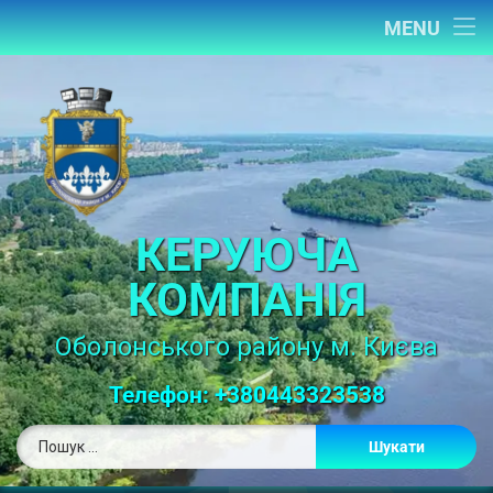
Головна
MENU
Новини
Про нас
Мій будинок
Контакти
КЕРУЮЧА
КОМПАНІЯ
Контакти дільниць
Додаткова інформація
Оболонського району м. Києва
Телефон: +380443323538
Tel: