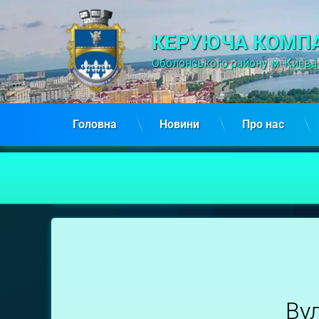
КЕРУЮЧА КОМПА
Оболонського району м. Києва
Головна
Новини
Про нас
Північна,
48
Ву