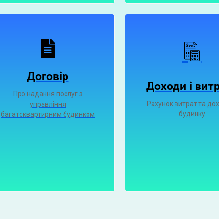
Договір
Доходи і вит
Про надання послуг з
Рахунок витрат та дох
управління
будинку
багатоквартирним будинком