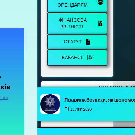
ОРЕНДАРЯМ
ФІНАНСОВА
ЗВІТНІСТЬ
СТАТУТ
ВАКАНСІЇ
о
ків
ОСТАННІ НО
ного
Правила безпеки, які допомо
13 Лип 2026