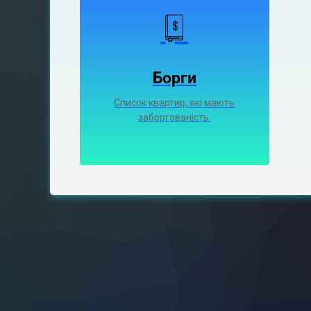
Борги
Список квартир, які мають
заборгованість.