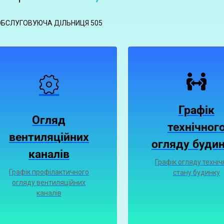
ОБСЛУГОВУЮЧА ДІЛЬНИЦЯ 505
Графік
Огляд
технічног
вентиляційних
огляду будин
каналiв
Графік огляду техніч
Графiк профiлактичного
стану будинку
огляду вентиляцiйних
каналiв