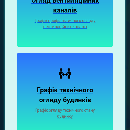
Огляд вентиляційних
каналiв
Графiк профiлактичного огляду
вентиляцiйних каналiв
Графік технічного
огляду будинків
Графік огляду технічного стану
будинку