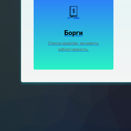
Борги
Список квартир, які мають
заборгованість.