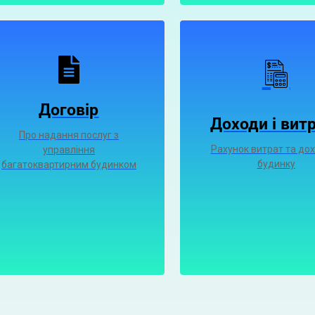
Договір
Доходи і вит
Про надання послуг з
Рахунок витрат та дох
управління
будинку
багатоквартирним будинком