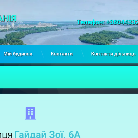
НІЯ
Tel:
Телефон: +3804433
Мій будинок
Контакти
Контакти дільниць
иця
Гайдай Зої, 6А