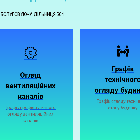
ОБСЛУГОВУЮЧА ДІЛЬНИЦЯ 504
Графік
Огляд
технічног
вентиляційних
огляду будин
каналiв
Графік огляду техніч
Графiк профiлактичного
стану будинку
огляду вентиляцiйних
каналiв