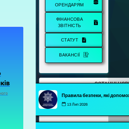
ОРЕНДАРЯМ
ФІНАНСОВА
ЗВІТНІСТЬ
СТАТУТ
ВАКАНСІЇ
о
ків
ОСТАННІ НО
ного
Правила безпеки, які допомо
13 Лип 2026