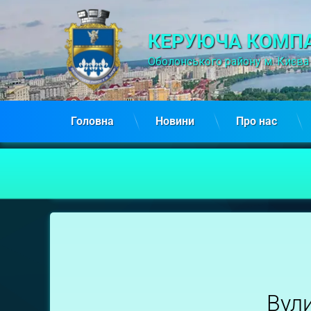
КЕРУЮЧА КОМПА
Оболонського району м. Києва
Головна
Новини
Про нас
вул.
Гайдай
Зої, 6А
Вул