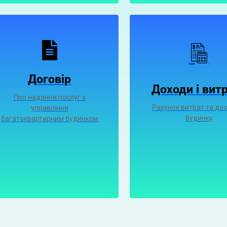
Договір
Доходи і вит
Про надання послуг з
Рахунок витрат та дох
управління
будинку
багатоквартирним будинком