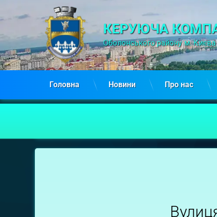
КЕРУЮЧА КОМПА
Оболонського району м. Києва
Головна
Новини
Про нас
Дніпроводська,
10
Вулиц