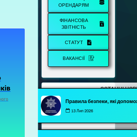
ОРЕНДАРЯМ
ФІНАНСОВА
ЗВІТНІСТЬ
СТАТУТ
ВАКАНСІЇ
о
ків
ОСТАННІ НО
ного
Правила безпеки, які допомо
13 Лип 2026