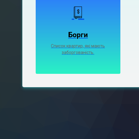
Борги
Список квартир, які мають
заборгованість.