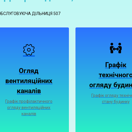
ОБСЛУГОВУЮЧА ДІЛЬНИЦЯ 507
Графік
Огляд
технічног
вентиляційних
огляду будин
каналiв
Графік огляду техніч
Графiк профiлактичного
стану будинку
огляду вентиляцiйних
каналiв