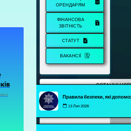
ОРЕНДАРЯМ
ФІНАНСОВА
ЗВІТНІСТЬ
СТАТУТ
ВАКАНСІЇ
о
ків
ОСТАННІ НО
ного
Правила безпеки, які допомо
13 Лип 2026