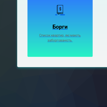
Борги
Список квартир, які мають
заборгованість.