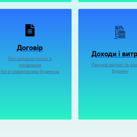
Договір
Доходи і вит
Про надання послуг з
Рахунок витрат та дох
управління
будинку
багатоквартирним будинком