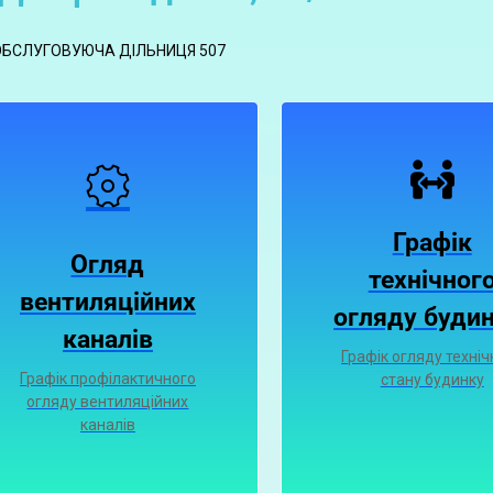
ОБСЛУГОВУЮЧА ДІЛЬНИЦЯ 507
Графік
Огляд
технічног
вентиляційних
огляду будин
каналiв
Графік огляду техніч
Графiк профiлактичного
стану будинку
огляду вентиляцiйних
каналiв