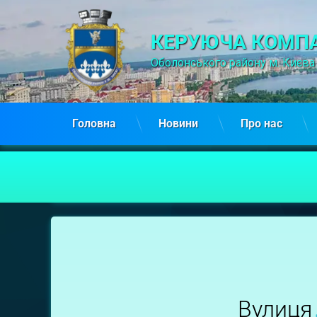
КЕРУЮЧА КОМПА
Оболонського району м. Києва
Головна
Новини
Про нас
Дніпроводська,
13/1
Вулиця